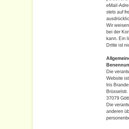
eMail-Adre
stets auf f
ausdrückli
Wir weisen 
bei der Ko
kann. Ein 
Dritte ist n
Allgemeine
Benennung
Die verantw
Website ist
Iris Brande
Brüsselstr.
37079
Göt
Die verantw
anderen üb
personenbe